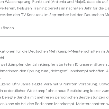
ten Wassersprung-Punktzahl (Antonia und Majel), dass sie au
iterem, fleißigen Training bereits im nächsten Jahr für die D
 werden den TV Konstanz im September bei den Deutschen M
u finden.
lifikationen für die Deutschen Mehrkampf-Meisterschaften im 
hl.
swettkämpfen der Jahnkämpfer starteten 10 unserer älteren J
nehmerinnen den Sprung zum „richtigen“ Jahnkampf schaffen.
.
gend 18/19 Jahre siegte Vera mit 9 Punkten Vorsprung. Obwohl
e ein ordentlicher Wettkampf ohne neue Bestleistung locker zum
re belegte Sandra mit mehreren persönlichen Bestleistungen d
n kann sie bei den Badischen Mehrkampf-Meisterschaften w