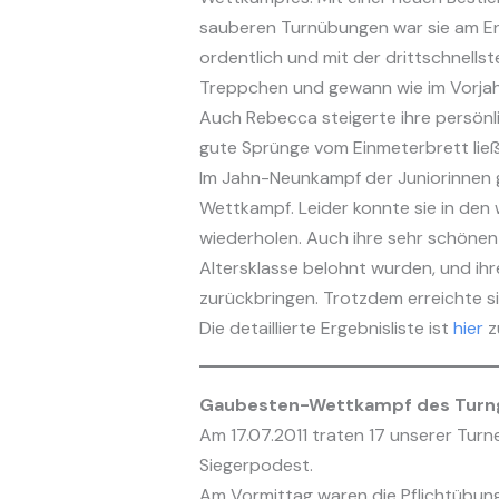
sauberen Turnübungen war sie am En
ordentlich und mit der drittschnells
Treppchen und gewann wie im Vorjahr
Auch Rebecca steigerte ihre persön
gute Sprünge vom Einmeterbrett ließe
Im Jahn-Neunkampf der Juniorinnen ge
Wettkampf. Leider konnte sie in den w
wiederholen. Auch ihre sehr schönen
Altersklasse belohnt wurden, und ih
zurückbringen. Trotzdem erreichte sie
Die detaillierte Ergebnisliste ist
hier
z
Gaubesten-Wettkampf des Turn
Am 17.07.2011 traten 17 unserer Turn
Siegerpodest.
Am Vormittag waren die Pflichtübung