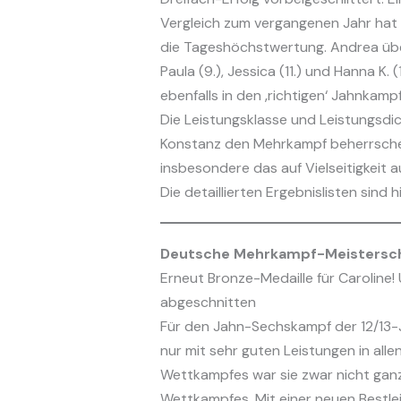
Vergleich zum vergangenen Jahr hat si
die Tageshöchstwertung. Andrea über
Paula (9.), Jessica (11.) und Hanna K.
ebenfalls in den ‚richtigen‘ Jahnkampf
Die Leistungsklasse und Leistungsdic
Konstanz den Mehrkampf beherrschen u
insbesondere das auf Vielseitigkeit a
Die detaillierten Ergebnislisten sind h
Deutsche Mehrkampf-Meistersch
Erneut Bronze-Medaille für Caroline
abgeschnitten
Für den Jahn-Sechskampf der 12/13-Jä
nur mit sehr guten Leistungen in alle
Wettkampfes war sie zwar nicht ganz 
Wettkampfes. Mit einer neuen Bestleis