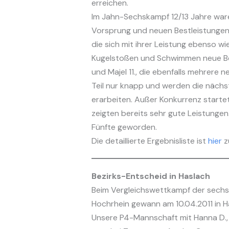
erreichen.
Im Jahn-Sechskampf 12/13 Jahre ware
Vorsprung und neuen Bestleistungen 
die sich mit ihrer Leistung ebenso wie
Kugelstoßen und Schwimmen neue Bestl
und Majel 11., die ebenfalls mehrere
Teil nur knapp und werden die näch
erarbeiten. Außer Konkurrenz startet
zeigten bereits sehr gute Leistunge
Fünfte geworden.
Die detaillierte Ergebnisliste ist
hier
z
Bezirks-Entscheid in Haslach
Beim Vergleichswettkampf der sech
Hochrhein gewann am 10.04.2011 in 
Unsere P4-Mannschaft mit Hanna D., 