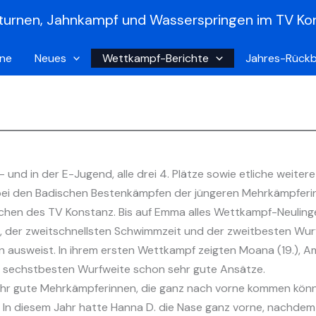
turnen, Jahnkampf und Wasserspringen im TV Ko
ine
Neues
Wettkampf-Berichte
Jahres-Rückb
 und in der E-Jugend, alle drei 4. Plätze sowie etliche weiter
ei den Badischen Bestenkämpfen der jüngeren Mehrkämpferin
chen des TV Konstanz. Bis auf Emma alles Wettkampf-Neuling
e, der zweitschnellsten Schwimmzeit und der zweitbesten Wur
in ausweist. In ihrem ersten Wettkampf zeigten Moana (19.), Ame
er sechstbesten Wurfweite schon sehr gute Ansätze.
sehr gute Mehrkämpferinnen, die ganz nach vorne kommen könne
. In diesem Jahr hatte Hanna D. die Nase ganz vorne, nachdem 