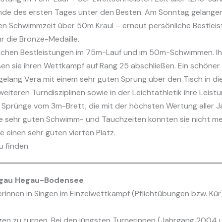
de des ersten Tages unter den Besten. Am Sonntag gelangen
ten Schwimmzeit über 50m Kraul – erneut persönliche Bestleis
 die Bronze-Medaille.
lichen Bestleistungen im 75m-Lauf und im 50m-Schwimmen. 
n sie ihren Wettkampf auf Rang 25 abschließen. Ein schöner 
lang Vera mit einem sehr guten Sprung über den Tisch in diese
eiteren Turndisziplinen sowie in der Leichtathletik ihre Leis
 Sprünge vom 3m-Brett, die mit der höchsten Wertung aller 
re sehr guten Schwimm- und Tauchzeiten konnten sie nicht meh
 einen sehr guten vierten Platz.
u finden.
gau Hegau-Bodensee
erinnen in Singen im Einzelwettkampf (Pflichtübungen bzw. Kü
en zu turnen. Bei den jüngsten Turnerinnen (Jahrgang 2004 un