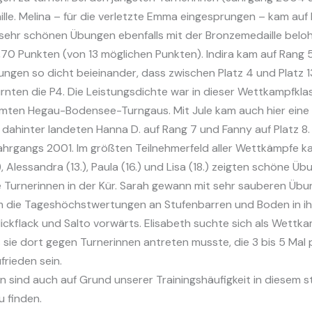
le. Melina – für die verletzte Emma eingesprungen – kam au
e sehr schönen Übungen ebenfalls mit der Bronzemedaille beloh
 Punkten (von 13 möglichen Punkten). Indira kam auf Rang 5, L
ngen so dicht beieinander, dass zwischen Platz 4 und Platz 1
ten die P4. Die Leistungsdichte war in dieser Wettkampfklass
mten Hegau-Bodensee-Turngaus. Mit Jule kam auch hier eine 
dahinter landeten Hanna D. auf Rang 7 und Fanny auf Platz 8.
Jahrgangs 2001. Im größten Teilnehmerfeld aller Wettkämpfe 
 Alessandra (13.), Paula (16.) und Lisa (18.) zeigten schöne Üb
 Turnerinnen in der Kür. Sarah gewann mit sehr sauberen Übu
dem die Tageshöchstwertungen an Stufenbarren und Boden in i
lickflack und Salto vorwärts. Elisabeth suchte sich als Wettk
 sie dort gegen Turnerinnen antreten musste, die 3 bis 5 Mal p
rieden sein.
 sind auch auf Grund unserer Trainingshäufigkeit in diesem st
u finden.