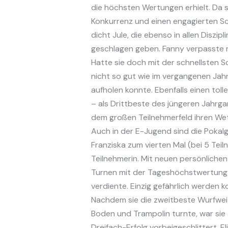
die höchsten Wertungen erhielt. Da s
Konkurrenz und einen engagierten Sch
dicht Jule, die ebenso in allen Diszip
geschlagen geben. Fanny verpasste mi
Hatte sie doch mit der schnellsten S
nicht so gut wie im vergangenen Jahr
aufholen konnte. Ebenfalls einen tolle
– als Drittbeste des jüngeren Jahrgangs
dem großen Teilnehmerfeld ihren We
Auch in der E-Jugend sind die Pokal
Franziska zum vierten Mal (bei 5 Te
Teilnehmerin. Mit neuen persönlichen
Turnen mit der Tageshöchstwertung 
verdiente. Einzig gefährlich werden 
Nachdem sie die zweitbeste Wurfweite
Boden und Trampolin turnte, war sie
Dreifach-Erfolg vorbeigeschlittert. 