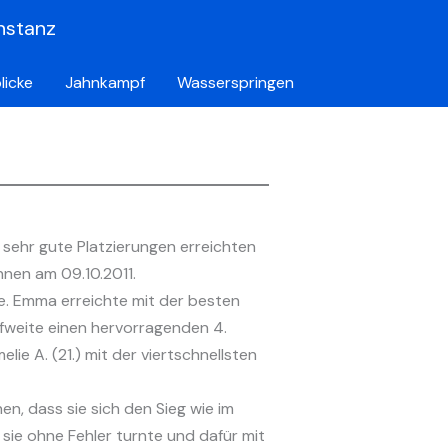
nstanz
licke
Jahnkampf
Wasserspringen
e sehr gute Platzierungen erreichten
nen am 09.10.2011.
e. Emma erreichte mit der besten
fweite einen hervorragenden 4.
lie A. (21.) mit der viertschnellsten
n, dass sie sich den Sieg wie im
sie ohne Fehler turnte und dafür mit