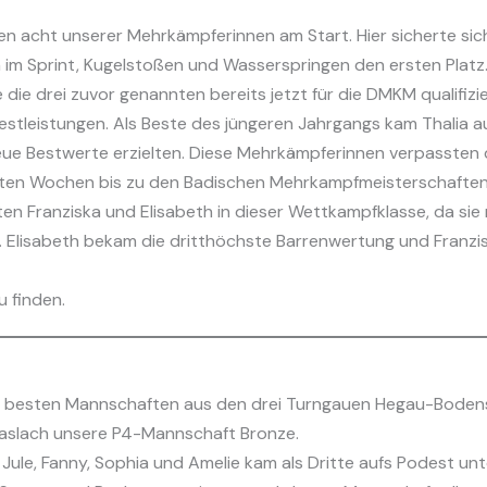
n acht unserer Mehrkämpferinnen am Start. Hier sicherte sich
im Sprint, Kugelstoßen und Wasserspringen den ersten Platz
 die drei zuvor genannten bereits jetzt für die DMKM qualifizie
eistungen. Als Beste des jüngeren Jahrgangs kam Thalia auf P
 neue Bestwerte erzielten. Diese Mehrkämpferinnen verpassten 
sten Wochen bis zu den Badischen Mehrkampfmeisterschaften 
en Franziska und Elisabeth in dieser Wettkampfklasse, da sie 
n. Elisabeth bekam die dritthöchste Barrenwertung und Franzi
u finden.
s besten Mannschaften aus den drei Turngauen Hegau-Bodens
Haslach unsere P4-Mannschaft Bronze.
Jule, Fanny, Sophia und Amelie kam als Dritte aufs Podest u