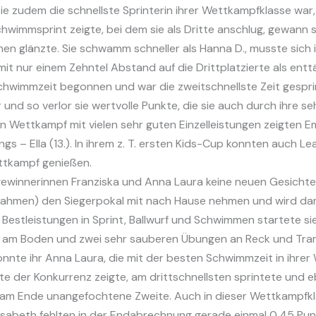
ie zudem die schnellste Sprinterin ihrer Wettkampfklasse war,
wimmsprint zeigte, bei dem sie als Dritte anschlug, gewann si
linen glänzte. Sie schwamm schneller als Hanna D., musste sich 
t nur einem Zehntel Abstand auf die Drittplatzierte als entt
chwimmzeit begonnen und war die zweitschnellste Zeit gesprint
 und so verlor sie wertvolle Punkte, die sie auch durch ihre
n Wettkampf mit vielen sehr guten Einzelleistungen zeigten Emilia
 – Ella (13.). In ihrem z. T. ersten Kids-Cup konnten auch Lea (2
ttkampf genießen.
gewinnerinnen Franziska und Anna Laura keine neuen Gesichter
ilnahmen) den Siegerpokal mit nach Hause nehmen und wird dam
 Bestleistungen in Sprint, Ballwurf und Schwimmen startete sie
am Boden und zwei sehr sauberen Übungen an Reck und Tramp
konnte ihr Anna Laura, die mit der besten Schwimmzeit in ihrer
 der Konkurrenz zeigte, am drittschnellsten sprintete und eb
 am Ende unangefochtene Zweite. Auch in dieser Wettkampfkl
Elisabeth fehlten in der Endabrechnung gerade einmal 0,45 Pun