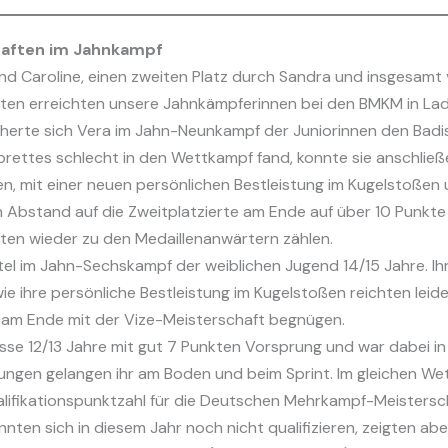
aften im Jahnkampf
nd Caroline, einen zweiten Platz durch Sandra und insgesamt vi
en erreichten unsere Jahnkämpferinnen bei den BMKM in Lad
icherte sich Vera im Jahn-Neunkampf der Juniorinnen den Badi
rettes schlecht in den Wettkampf fand, konnte sie anschlie
, mit einer neuen persönlichen Bestleistung im Kugelstoßen
Abstand auf die Zweitplatzierte am Ende auf über 10 Punkte 
en wieder zu den Medaillenanwärtern zählen.
el im Jahn-Sechskampf der weiblichen Jugend 14/15 Jahre. Ihr
ihre persönliche Bestleistung im Kugelstoßen reichten leide
 am Ende mit der Vize-Meisterschaft begnügen.
asse 12/13 Jahre mit gut 7 Punkten Vorsprung und war dabei in 
stungen gelangen ihr am Boden und beim Sprint. Im gleichen 
alifikationspunktzahl für die Deutschen Mehrkampf-Meistersch
onnten sich in diesem Jahr noch nicht qualifizieren, zeigten a