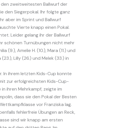
 den zweitweitesten Ballwurf der
e den Siegerpokal. Ihr folgte ganz
ihr aber im Sprint und Ballwurf
äuschte Vierte knapp einen Pokal.
et. Leider gelang ihr der Ballwurf
 sehr schönen Turnübungen nicht mehr
 (9.), Amelie H. (10.), Mara (11.) und
3.), Lilly (26.) und Melek (33.) in
. In ihrem letzten Kids-Cup konnte
it zur erfolgreichsten Kids-Cup-
 in ihren Mehrkampf, zeigte im
olin, dass sie den Pokal der Besten
 Wettkampfklasse vor Franziska lag.
enfalls fehlerfreie Übungen an Reck,
asse sind wir knapp am ersten
kte auf den dritten Rang. Im