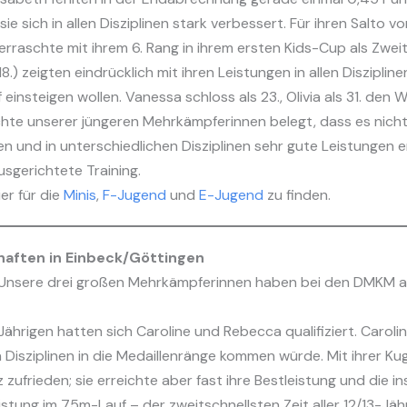
e sich in allen Disziplinen stark verbessert. Für ihren Salto v
raschte mit ihrem 6. Rang in ihrem ersten Kids-Cup als Zwei
 (18.) zeigten eindrücklich mit ihren Leistungen in allen Diszipl
 einsteigen wollen. Vanessa schloss als 23., Olivia als 31. den
hte unserer jüngeren Mehrkämpferinnen belegt, dass es nicht 
nd in unterschiedlichen Disziplinen sehr gute Leistungen erz
usgerichtete Training.
ier für die
Minis
,
F-Jugend
und
E-Jugend
zu finden.
aften in Einbeck/Göttingen
! Unsere drei großen Mehrkämpferinnen haben bei den DMKM am
hrigen hatten sich Caroline und Rebecca qualifiziert. Carolin
n Disziplinen in die Medaillenränge kommen würde. Mit ihrer Kug
zufrieden; sie erreichte aber fast ihre Bestleistung und die i
tung im 75m-Lauf – der zweitschnellsten Zeit aller 12/13-Jähr