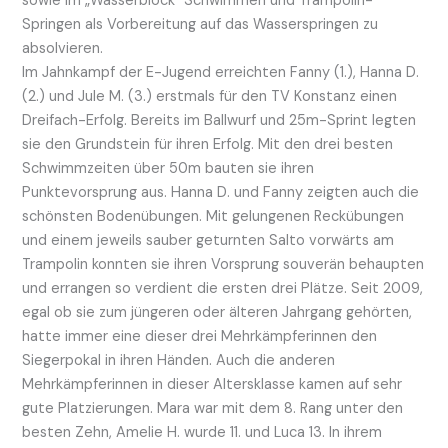
sowie im „Wasserblock“ Schwimmen und Trampolin-
Springen als Vorbereitung auf das Wasserspringen zu
absolvieren.
Im Jahnkampf der E-Jugend erreichten Fanny (1.), Hanna D.
(2.) und Jule M. (3.) erstmals für den TV Konstanz einen
Dreifach-Erfolg. Bereits im Ballwurf und 25m-Sprint legten
sie den Grundstein für ihren Erfolg. Mit den drei besten
Schwimmzeiten über 50m bauten sie ihren
Punktevorsprung aus. Hanna D. und Fanny zeigten auch die
schönsten Bodenübungen. Mit gelungenen Reckübungen
und einem jeweils sauber geturnten Salto vorwärts am
Trampolin konnten sie ihren Vorsprung souverän behaupten
und errangen so verdient die ersten drei Plätze. Seit 2009,
egal ob sie zum jüngeren oder älteren Jahrgang gehörten,
hatte immer eine dieser drei Mehrkämpferinnen den
Siegerpokal in ihren Händen. Auch die anderen
Mehrkämpferinnen in dieser Altersklasse kamen auf sehr
gute Platzierungen. Mara war mit dem 8. Rang unter den
besten Zehn, Amelie H. wurde 11. und Luca 13. In ihrem