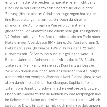
errungen hatte. Die beiden Turngeräte liefen nicht ganz
rund und in der Leichtathletik hinderte sie eine leichte
Zerrung (die sie sich im Schulsport zugezogen hatte), an
ihre Bestleistungen anzuknüpfen. Doch durch eine
phänomenale Aufholjagd im Wasserblock mit einer
glänzenden Schwimmzeit und einem sehr gut gelungenen 1
1/2 Delphinsalto von 3m-Brett erreichte sie am Ende noch
Platz 6 in der Altersklasse 16/17 Jahre. Der Abstand zum 3.
Platz betrug nur 1,16 Punkte. (Wenn ihr nur der 1 1/2 Salto
rückwärts mit 1/2 Schraube auch gut gelungen wäre …)
Bei den Jahnkämpferinnen in der Altersklasse 12/13 Jahre
traten vier Mehrkämpferinnen aus Konstanz an. Dass es
zwischen dreien von ihnen sehr eng werden könnte, zeigte
sich bereits vor wenigen Wochen in Kehl. Florine glänzte vor
allem durch ihre schönen Turnübungen. Sophie lief einen
tollen 75m Sprint und schwamm die zweitbeste Brustzeit
über 50m. Sandra zeigte ihr Können im Wasserspringen und
im Schwimmen. Keine der drei Mädchen hatte eine wirklich
schlechte Disziplin, aber nur mit noch mehr Bestleistungen