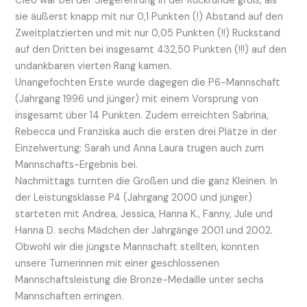
Cleo war bei der Siegerehrung in der Rückrunde groß, als
sie äußerst knapp mit nur 0,1 Punkten (!) Abstand auf den
Zweitplatzierten und mit nur 0,05 Punkten (!!) Rückstand
auf den Dritten bei insgesamt 432,50 Punkten (!!!) auf den
undankbaren vierten Rang kamen.
Unangefochten Erste wurde dagegen die P6-Mannschaft
(Jahrgang 1996 und jünger) mit einem Vorsprung von
insgesamt über 14 Punkten. Zudem erreichten Sabrina,
Rebecca und Franziska auch die ersten drei Plätze in der
Einzelwertung; Sarah und Anna Laura trugen auch zum
Mannschafts-Ergebnis bei.
Nachmittags turnten die Großen und die ganz Kleinen. In
der Leistungsklasse P4 (Jahrgang 2000 und jünger)
starteten mit Andrea, Jessica, Hanna K., Fanny, Jule und
Hanna D. sechs Mädchen der Jahrgänge 2001 und 2002.
Obwohl wir die jüngste Mannschaft stellten, konnten
unsere Turnerinnen mit einer geschlossenen
Mannschaftsleistung die Bronze-Medaille unter sechs
Mannschaften erringen.